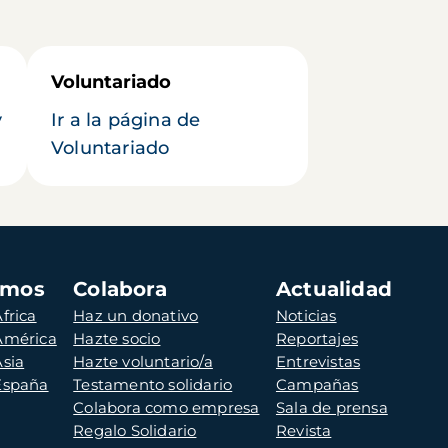
Voluntariado
y
Ir a la página de
Voluntariado
amos
Colabora
Actualidad
frica
Haz un donativo
Noticias
 América
Hazte socio
Reportajes
Asia
Hazte voluntario/a
Entrevistas
 España
Testamento solidario
Campañas
Colabora como empresa
Sala de prensa
Regalo Solidario
Revista