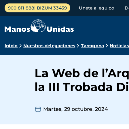
Pasar
Menú
900 811 888
BIZUM 33439
Únete al equipo
D
al
principal
contenido
principal
Ruta
Inicio
Nuestras delegaciones
Tarragona
Noticias
de
navegación
La Web de l’Arq
la III Trobada D
Martes, 29 octubre, 2024