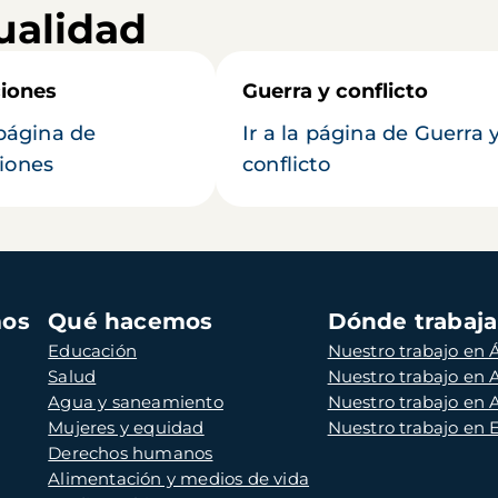
ualidad
iones
Guerra y conflicto
 página de
Ir a la página de Guerra 
iones
conflicto
mos
Qué hacemos
Dónde trabaj
Educación
Nuestro trabajo en Á
Salud
Nuestro trabajo en
Agua y saneamiento
Nuestro trabajo en 
Mujeres y equidad
Nuestro trabajo en
Derechos humanos
Alimentación y medios de vida