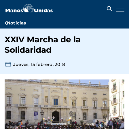
Pasar
al
contenido
principal
Ruta
Noticias
de
XXIV Marcha de la
navegación
Solidaridad
Jueves, 15 febrero, 2018