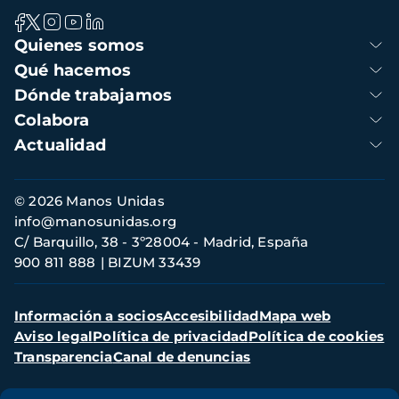
Navegación
Quienes somos
principal
Qué hacemos
Dónde trabajamos
Colabora
Actualidad
Información
© 2026 Manos Unidas
de
info@manosunidas.org
contacto
C/ Barquillo, 38 - 3º28004 - Madrid, España
900 811 888
BIZUM 33439
Menú
Información a socios
Accesibilidad
Mapa web
secundario
Aviso legal
Política de privacidad
Política de cookies
Transparencia
Canal de denuncias