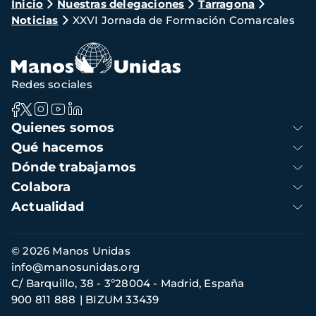
Ruta
Inicio
Nuestras delegaciones
Tarragona
Noticias
XXVI Jornada de Formación Comarcales
de
navegación
Redes sociales
Navegación
Quienes somos
principal
Qué hacemos
Dónde trabajamos
Colabora
Actualidad
Información
© 2026 Manos Unidas
de
info@manosunidas.org
contacto
C/ Barquillo, 38 - 3º28004 - Madrid, España
900 811 888
BIZUM 33439