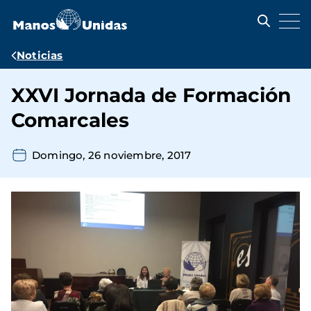
Pasar
al
contenido
principal
Ruta
Noticias
de
XXVI Jornada de Formación
navegación
Comarcales
Domingo, 26 noviembre, 2017