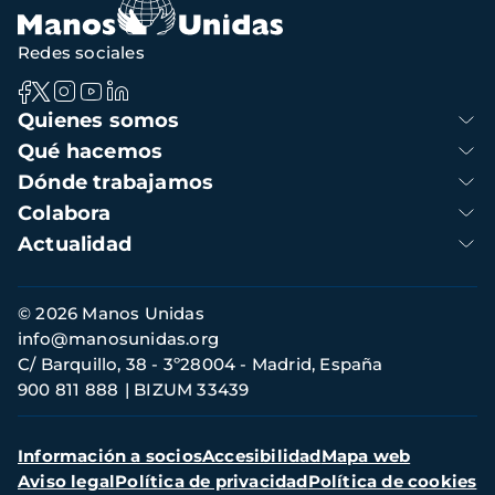
Redes sociales
Navegación
Quienes somos
principal
Qué hacemos
Dónde trabajamos
Colabora
Actualidad
Información
© 2026 Manos Unidas
de
info@manosunidas.org
contacto
C/ Barquillo, 38 - 3º28004 - Madrid, España
900 811 888
BIZUM 33439
Menú
Información a socios
Accesibilidad
Mapa web
secundario
Aviso legal
Política de privacidad
Política de cookies