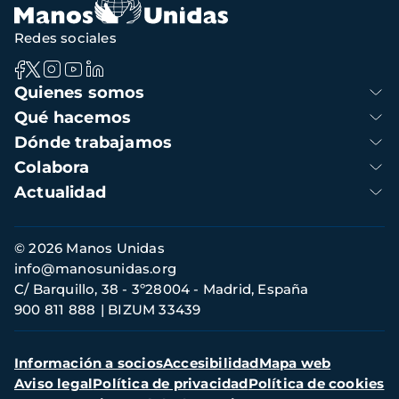
Redes sociales
Navegación
Quienes somos
principal
Qué hacemos
Dónde trabajamos
Colabora
Actualidad
Información
© 2026 Manos Unidas
de
info@manosunidas.org
contacto
C/ Barquillo, 38 - 3º28004 - Madrid, España
900 811 888
BIZUM 33439
Menú
Información a socios
Accesibilidad
Mapa web
secundario
Aviso legal
Política de privacidad
Política de cookies