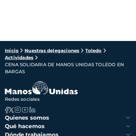
Ruta
Inicio
Nuestras delegaciones
Toledo
Actividades
de
CENA SOLIDARIA DE MANOS UNIDAS TOLEDO EN
navegación
BARGAS
Redes sociales
Navegación
Quienes somos
principal
Qué hacemos
Dónde trabajamos