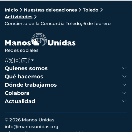
Ruta
Inicio
Nuestras delegaciones
Toledo
Actividades
de
Concierto de la Concordia Toledo, 6 de febrero
navegación
Redes sociales
Navegación
Quienes somos
principal
Qué hacemos
Dónde trabajamos
Colabora
Actualidad
Información
© 2026 Manos Unidas
de
info@manosunidas.org
contacto