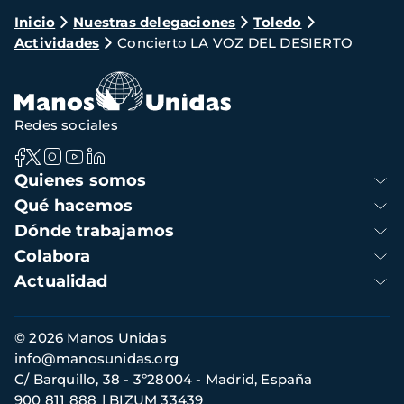
Ruta
Inicio
Nuestras delegaciones
Toledo
Actividades
Concierto LA VOZ DEL DESIERTO
de
navegación
Redes sociales
Navegación
Quienes somos
principal
Qué hacemos
Dónde trabajamos
Colabora
Actualidad
Información
© 2026 Manos Unidas
de
info@manosunidas.org
contacto
C/ Barquillo, 38 - 3º28004 - Madrid, España
900 811 888
BIZUM 33439