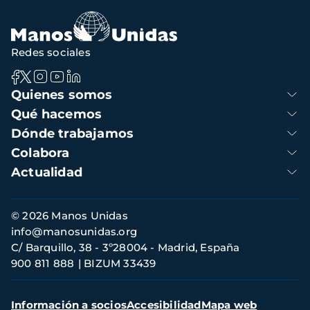
Redes sociales
Navegación
Quienes somos
principal
Qué hacemos
Dónde trabajamos
Colabora
Actualidad
Información
© 2026 Manos Unidas
de
info@manosunidas.org
contacto
C/ Barquillo, 38 - 3º28004 - Madrid, España
900 811 888
BIZUM 33439
Menú
Información a socios
Accesibilidad
Mapa web