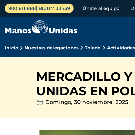
Pasar
Menú
900 811 888
BIZUM 33439
Únete al equipo
D
al
principal
contenido
principal
Ruta
Inicio
Nuestras delegaciones
Toledo
Actividade
de
navegación
MERCADILLO Y
UNIDAS EN PO
Domingo, 30 noviembre, 2025