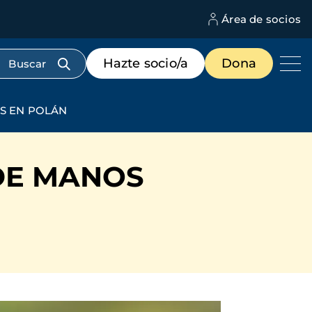
Área de socios
M
d
c
Menú
Hazte socio/a
Dona
d
de
us
destacados
cabecera
S EN POLÁN
 DE MANOS