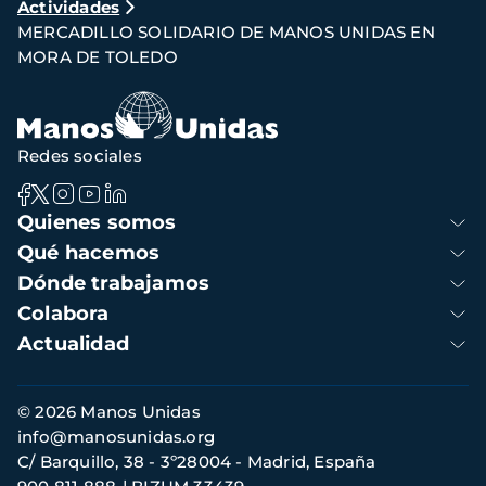
Actividades
de
MERCADILLO SOLIDARIO DE MANOS UNIDAS EN
navegación
MORA DE TOLEDO
Redes sociales
Navegación
Quienes somos
principal
Qué hacemos
Dónde trabajamos
Colabora
Actualidad
Información
© 2026 Manos Unidas
de
info@manosunidas.org
contacto
C/ Barquillo, 38 - 3º28004 - Madrid, España