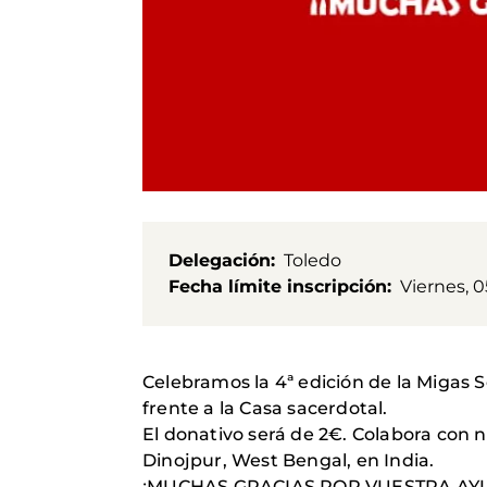
Delegación
Toledo
Fecha límite inscripción
Viernes, 
Celebramos la 4ª edición de la Migas S
frente a la Casa sacerdotal.
El donativo será de 2€. Colabora con n
Dinojpur, West Bengal, en India.
¡MUCHAS GRACIAS POR VUESTRA AY