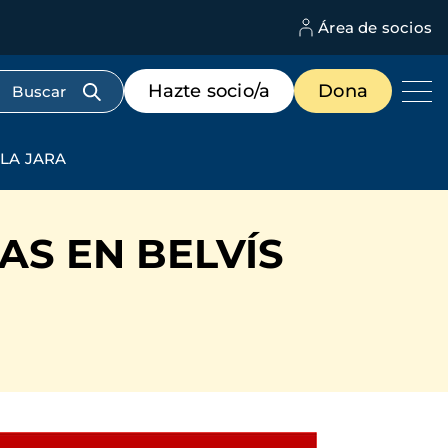
Área de socios
M
d
c
Menú
Hazte socio/a
Dona
d
de
us
destacados
cabecera
 LA JARA
AS EN BELVÍS