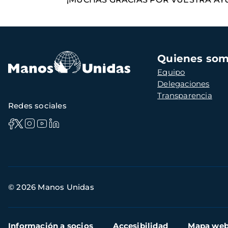
Navegación
Quienes so
principal
Equipo
Delegaciones
Transparencia
Redes sociales
Información
© 2026 Manos Unidas
de
contacto
Menú
Información a socios
Accesibilidad
Mapa we