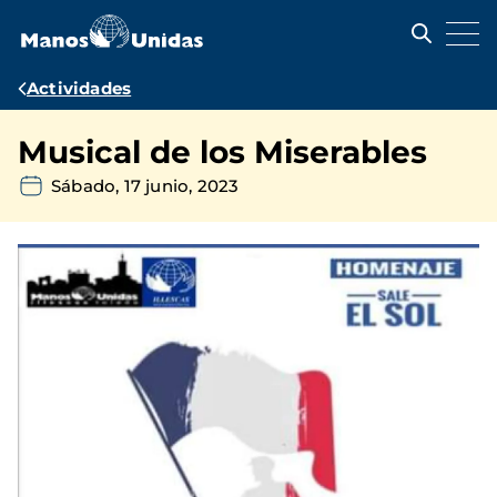
Pasar
al
contenido
principal
Ruta
Actividades
de
Musical de los Miserables
navegación
Sábado, 17 junio, 2023