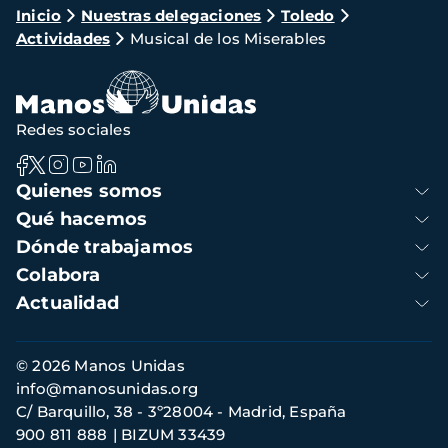
Ruta
Inicio
Nuestras delegaciones
Toledo
Actividades
Musical de los Miserables
de
navegación
Redes sociales
Navegación
Quienes somos
principal
Qué hacemos
Dónde trabajamos
Colabora
Actualidad
Información
© 2026 Manos Unidas
de
info@manosunidas.org
contacto
C/ Barquillo, 38 - 3º28004 - Madrid, España
900 811 888
BIZUM 33439