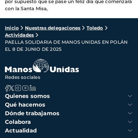
por supuesto que se pase un feliz día que comenzará
con la Santa Misa,
Ruta
Inicio
Nuestras delegaciones
Toledo
Actividades
de
PAELLA SOLIDARIA DE MANOS UNIDAS EN POLÁN
navegación
EL 8 DE JUNIO DE 2025
Redes sociales
Navegación
Quienes somos
principal
Qué hacemos
Dónde trabajamos
Colabora
Actualidad