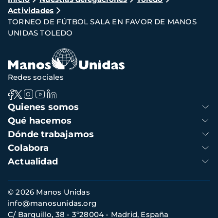
Ruta
Actividades
de
TORNEO DE FÚTBOL SALA EN FAVOR DE MANOS
navegación
UNIDAS TOLEDO
Redes sociales
Navegación
Quienes somos
principal
Qué hacemos
Dónde trabajamos
Colabora
Actualidad
Información
© 2026 Manos Unidas
de
info@manosunidas.org
contacto
C/ Barquillo, 38 - 3º28004 - Madrid, España