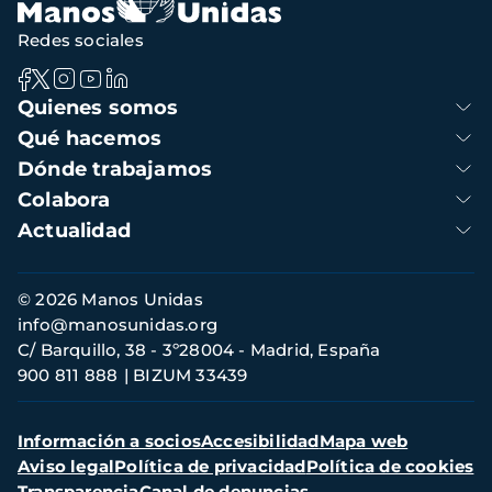
Redes sociales
Navegación
Quienes somos
principal
Qué hacemos
Dónde trabajamos
Colabora
Actualidad
Información
© 2026 Manos Unidas
de
info@manosunidas.org
contacto
C/ Barquillo, 38 - 3º28004 - Madrid, España
900 811 888
BIZUM 33439
Menú
Información a socios
Accesibilidad
Mapa web
secundario
Aviso legal
Política de privacidad
Política de cookies
Transparencia
Canal de denuncias