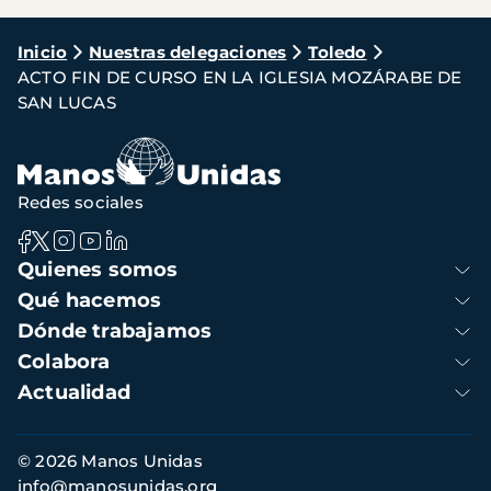
Ruta
Inicio
Nuestras delegaciones
Toledo
ACTO FIN DE CURSO EN LA IGLESIA MOZÁRABE DE
de
SAN LUCAS
navegación
Redes sociales
Navegación
Quienes somos
principal
Qué hacemos
Dónde trabajamos
Colabora
Actualidad
Información
© 2026 Manos Unidas
de
info@manosunidas.org