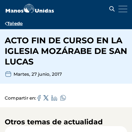
Pasar
al
contenido
principal
Ruta
Toledo
de
ACTO FIN DE CURSO EN LA
navegación
IGLESIA MOZÁRABE DE SAN
LUCAS
Martes, 27 junio, 2017
Compartir en
Otros temas de actualidad