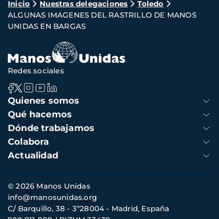
Ruta
Inicio
Nuestras delegaciones
Toledo
ALGUNAS IMAGENES DEL RASTRILLO DE MANOS
de
UNIDAS EN BARGAS
navegación
Redes sociales
Navegación
Quienes somos
principal
Qué hacemos
Dónde trabajamos
Colabora
Actualidad
Información
© 2026 Manos Unidas
de
info@manosunidas.org
contacto
C/ Barquillo, 38 - 3º28004 - Madrid, España