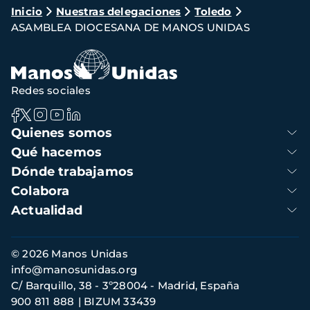
Ruta
Inicio
Nuestras delegaciones
Toledo
ASAMBLEA DIOCESANA DE MANOS UNIDAS
de
navegación
Redes sociales
Navegación
Quienes somos
principal
Qué hacemos
Dónde trabajamos
Colabora
Actualidad
Información
© 2026 Manos Unidas
de
info@manosunidas.org
contacto
C/ Barquillo, 38 - 3º28004 - Madrid, España
900 811 888
BIZUM 33439