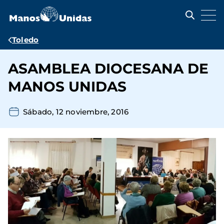
Pasar
al
contenido
principal
Ruta
Toledo
de
ASAMBLEA DIOCESANA DE
navegación
MANOS UNIDAS
Sábado, 12 noviembre, 2016