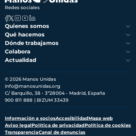
Redes sociales
Navegación
Quienes somos
principal
Qué hacemos
Dónde trabajamos
Colabora
Actualidad
Información
© 2026 Manos Unidas
de
info@manosunidas.org
contacto
C/ Barquillo, 38 - 3º28004 - Madrid, España
900 811 888
BIZUM 33439
Menú
Información a socios
Accesibilidad
Mapa web
secundario
Aviso legal
Política de privacidad
Política de cookies
Transparencia
Canal de denuncias