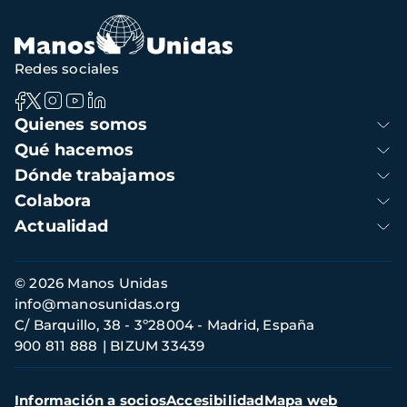
navegación
Redes sociales
Navegación
Quienes somos
principal
Qué hacemos
Dónde trabajamos
Colabora
Actualidad
Información
© 2026 Manos Unidas
de
info@manosunidas.org
contacto
C/ Barquillo, 38 - 3º28004 - Madrid, España
900 811 888
BIZUM 33439
Menú
Información a socios
Accesibilidad
Mapa web