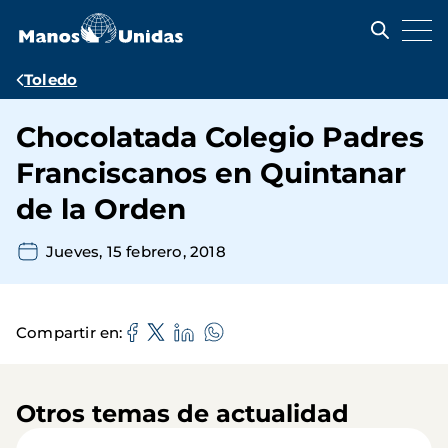
Pasar
al
contenido
principal
Ruta
Toledo
de
Chocolatada Colegio Padres
navegación
Franciscanos en Quintanar
de la Orden
Jueves, 15 febrero, 2018
Compartir en
Otros temas de actualidad