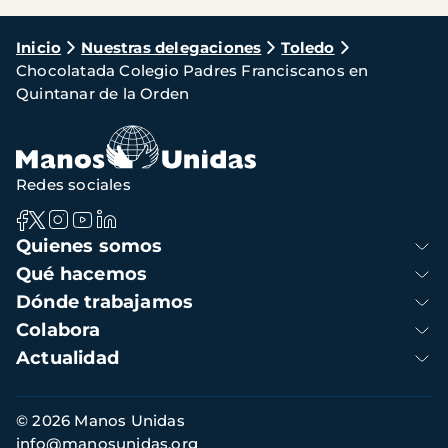
Ruta
Inicio
Nuestras delegaciones
Toledo
Chocolatada Colegio Padres Franciscanos en
de
Quintanar de la Orden
navegación
Redes sociales
Navegación
Quienes somos
principal
Qué hacemos
Dónde trabajamos
Colabora
Actualidad
Información
© 2026 Manos Unidas
de
info@manosunidas.org