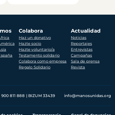
amos
Colabora
Actualidad
frica
Haz un donativo
Noticias
 América
Hazte socio
Reportajes
Asia
Hazte voluntario/a
Entrevistas
 España
Testamento solidario
Campañas
Colabora como empresa
Sala de prensa
Regalo Solidario
Revista
900 811 888
BIZUM 33439
info@manosunidas.org