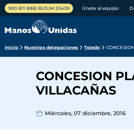
Pasar
Menú
900 811 888
BIZUM 33439
Únete al equipo
D
al
principal
contenido
principal
Ruta
Inicio
Nuestras delegaciones
Toledo
CONCESION
de
navegación
CONCESION P
VILLACAÑAS
Miércoles, 07 diciembre, 2016