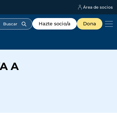
Área de socios
M
d
c
Menú
Hazte socio/a
Dona
d
de
us
destacados
cabecera
A A