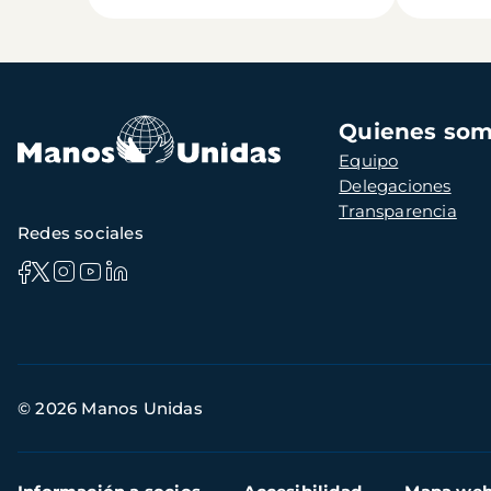
Navegación
Quienes so
principal
Equipo
Delegaciones
Transparencia
Redes sociales
Información
© 2026 Manos Unidas
de
contacto
Menú