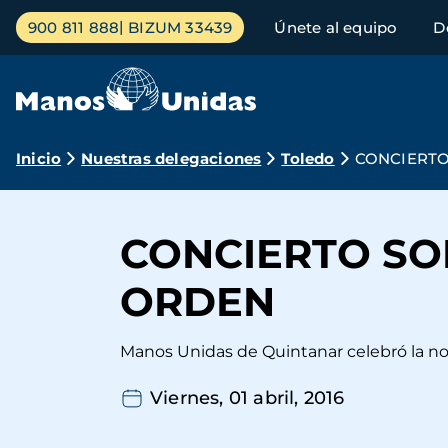
Pasar
Menú
900 811 888
BIZUM 33439
Únete al equipo
D
al
principal
contenido
principal
Ruta
Inicio
Nuestras delegaciones
Toledo
CONCIERTO
de
navegación
CONCIERTO SO
ORDEN
Manos Unidas de Quintanar celebró la noc
Viernes, 01 abril, 2016