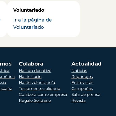
Voluntariado
y
Ir a la página de
Voluntariado
amos
Colabora
Actualidad
frica
Haz un donativo
Noticias
 América
Hazte socio
Reportajes
Asia
Hazte voluntario/a
Entrevistas
 España
Testamento solidario
Campañas
Colabora como empresa
Sala de prensa
Regalo Solidario
Revista