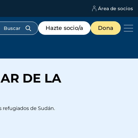
Área de socios
M
d
c
Menú
Hazte socio/a
Dona
d
de
us
destacados
cabecera
AR DE LA
s refugiados de Sudán.