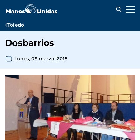
Pasar
al
contenido
principal
Ruta
Toledo
de
Dosbarrios
navegación
Lunes, 09 marzo, 2015