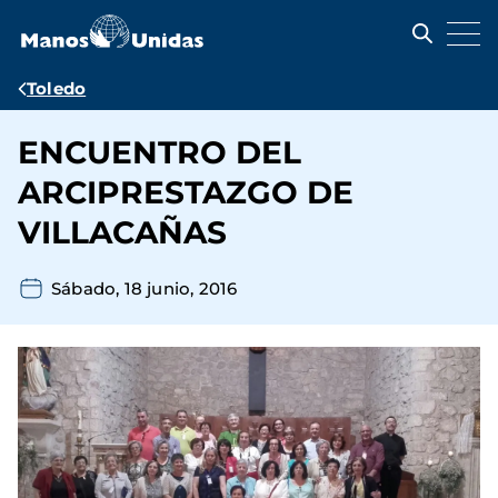
Pasar
al
contenido
principal
Ruta
Toledo
de
ENCUENTRO DEL
navegación
ARCIPRESTAZGO DE
VILLACAÑAS
Sábado, 18 junio, 2016