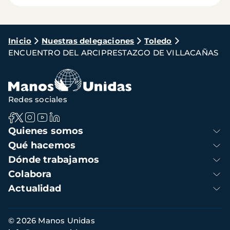
Ruta
Inicio
Nuestras delegaciones
Toledo
ENCUENTRO DEL ARCIPRESTAZGO DE VILLACAÑAS
de
navegación
Redes sociales
Navegación
Quienes somos
principal
Qué hacemos
Dónde trabajamos
Colabora
Actualidad
Información
© 2026 Manos Unidas
de