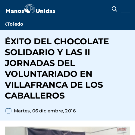
Pasar
al
contenido
principal
Ruta
Toledo
de
ÉXITO DEL CHOCOLATE
navegación
SOLIDARIO Y LAS II
JORNADAS DEL
VOLUNTARIADO EN
VILLAFRANCA DE LOS
CABALLEROS
Martes, 06 diciembre, 2016