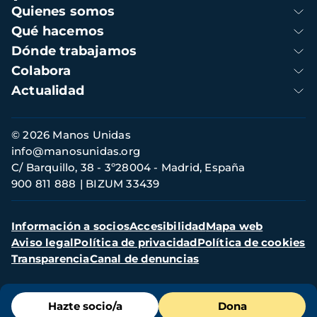
Navegación
Quienes somos
principal
Qué hacemos
Dónde trabajamos
Colabora
Actualidad
Información
© 2026 Manos Unidas
de
info@manosunidas.org
contacto
C/ Barquillo, 38 - 3º28004 - Madrid, España
900 811 888
BIZUM 33439
Menú
Información a socios
Accesibilidad
Mapa web
secundario
Aviso legal
Política de privacidad
Política de cookies
Transparencia
Canal de denuncias
Menú
Hazte socio/a
Dona
de