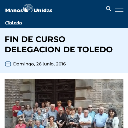
Pasar
al
contenido
principal
Ruta
Toledo
de
FIN DE CURSO
navegación
DELEGACION DE TOLEDO
Domingo, 26 junio, 2016