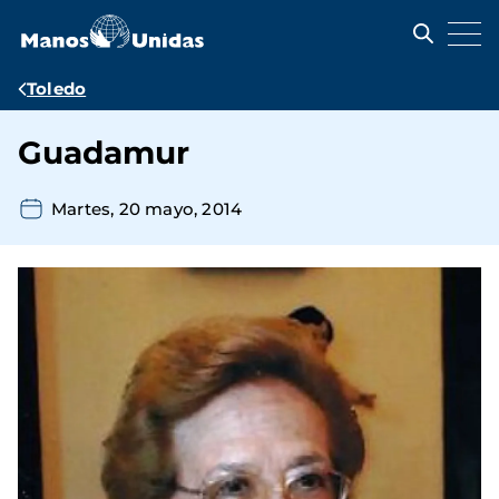
Pasar
al
contenido
principal
Ruta
Toledo
de
Guadamur
navegación
Martes, 20 mayo, 2014