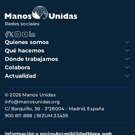
navegación
Redes sociales
Navegación
Quienes somos
principal
Qué hacemos
Dónde trabajamos
Colabora
Actualidad
Información
© 2026 Manos Unidas
de
info@manosunidas.org
contacto
C/ Barquillo, 38 - 3º28004 - Madrid, España
900 811 888
BIZUM 33439
Menú
Información a socios
Accesibilidad
Mapa web