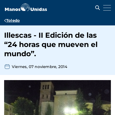
Pasar
al
contenido
principal
Ruta
Toledo
de
Illescas - II Edición de las
navegación
“24 horas que mueven el
mundo”.
Viernes, 07 noviembre, 2014