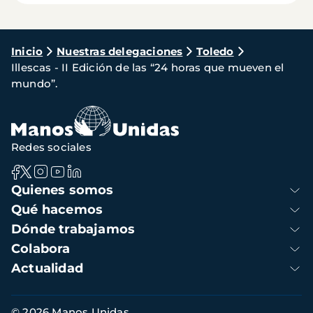
Ruta
Inicio
Nuestras delegaciones
Toledo
Illescas - II Edición de las “24 horas que mueven el
de
mundo”.
navegación
Redes sociales
Navegación
Quienes somos
principal
Qué hacemos
Dónde trabajamos
Colabora
Actualidad
Información
© 2026 Manos Unidas