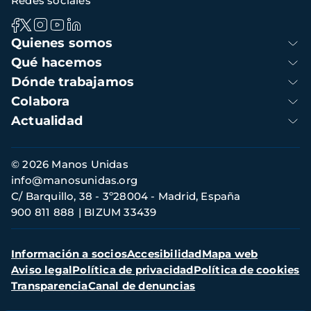
Redes sociales
Navegación
Quienes somos
principal
Qué hacemos
Dónde trabajamos
Colabora
Actualidad
Información
© 2026 Manos Unidas
de
info@manosunidas.org
contacto
C/ Barquillo, 38 - 3º28004 - Madrid, España
900 811 888
BIZUM 33439
Menú
Información a socios
Accesibilidad
Mapa web
secundario
Aviso legal
Política de privacidad
Política de cookies
Transparencia
Canal de denuncias