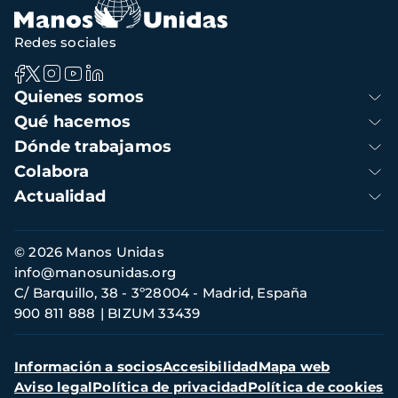
Redes sociales
Navegación
Quienes somos
principal
Qué hacemos
Dónde trabajamos
Colabora
Actualidad
Información
© 2026 Manos Unidas
de
info@manosunidas.org
contacto
C/ Barquillo, 38 - 3º28004 - Madrid, España
900 811 888
BIZUM 33439
Menú
Información a socios
Accesibilidad
Mapa web
secundario
Aviso legal
Política de privacidad
Política de cookies