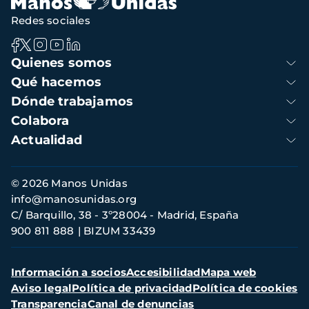
Redes sociales
Navegación
Quienes somos
principal
Qué hacemos
Dónde trabajamos
Colabora
Actualidad
Información
© 2026 Manos Unidas
de
info@manosunidas.org
contacto
C/ Barquillo, 38 - 3º28004 - Madrid, España
900 811 888
BIZUM 33439
Menú
Información a socios
Accesibilidad
Mapa web
secundario
Aviso legal
Política de privacidad
Política de cookies
Transparencia
Canal de denuncias