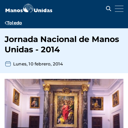
Pasar
al
contenido
principal
Ruta
Toledo
de
Jornada Nacional de Manos
navegación
Unidas - 2014
Lunes, 10 febrero, 2014