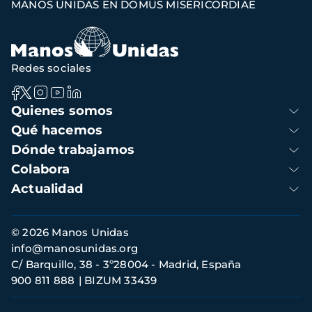
MANOS UNIDAS EN DOMUS MISERICORDIAE
de
navegación
Redes sociales
Navegación
Quienes somos
principal
Qué hacemos
Dónde trabajamos
Colabora
Actualidad
Información
© 2026 Manos Unidas
de
info@manosunidas.org
contacto
C/ Barquillo, 38 - 3º28004 - Madrid, España
900 811 888
BIZUM 33439