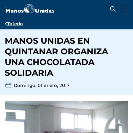
Pasar
al
contenido
principal
Ruta
Toledo
de
MANOS UNIDAS EN
navegación
QUINTANAR ORGANIZA
UNA CHOCOLATADA
SOLIDARIA
Domingo, 01 enero, 2017