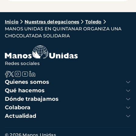
Ruta
Inicio
Nuestras delegaciones
Toledo
MANOS UNIDAS EN QUINTANAR ORGANIZA UNA
de
CHOCOLATADA SOLIDARIA
navegación
Redes sociales
Navegación
Quienes somos
principal
Qué hacemos
Dónde trabajamos
Colabora
Actualidad
Información
© 2026 Manos Unidas