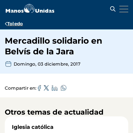
Pasar
al
contenido
principal
Ruta
Toledo
de
Mercadillo solidario en
navegación
Belvís de la Jara
Domingo, 03 diciembre, 2017
Compartir en
Otros temas de actualidad
Iglesia católica