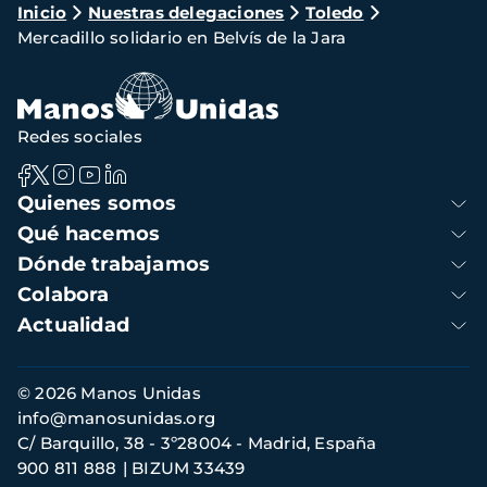
Ruta
Inicio
Nuestras delegaciones
Toledo
Mercadillo solidario en Belvís de la Jara
de
navegación
Redes sociales
Navegación
Quienes somos
principal
Qué hacemos
Dónde trabajamos
Colabora
Actualidad
Información
© 2026 Manos Unidas
de
info@manosunidas.org
contacto
C/ Barquillo, 38 - 3º28004 - Madrid, España
900 811 888
BIZUM 33439