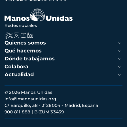
de
navegación
Redes sociales
Navegación
Quienes somos
principal
Qué hacemos
Dónde trabajamos
Colabora
Actualidad
Información
© 2026 Manos Unidas
de
info@manosunidas.org
contacto
C/ Barquillo, 38 - 3º28004 - Madrid, España
900 811 888
BIZUM 33439