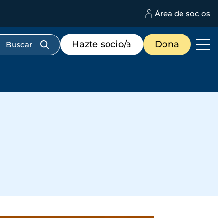
Área de socios
M
d
c
Menú
Hazte socio/a
Dona
d
de
us
destacados
cabecera