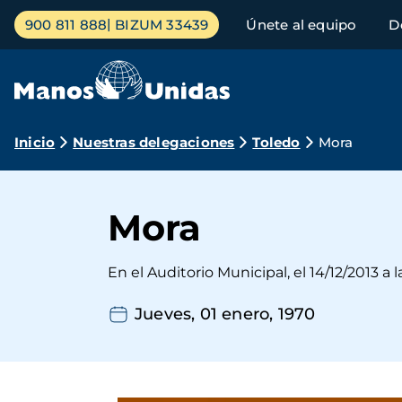
Pasar
Menú
900 811 888
BIZUM 33439
Únete al equipo
D
al
principal
contenido
principal
Ruta
Inicio
Nuestras delegaciones
Toledo
Mora
de
navegación
Mora
En el Auditorio Municipal, el 14/12/2013 a la
Jueves, 01 enero, 1970