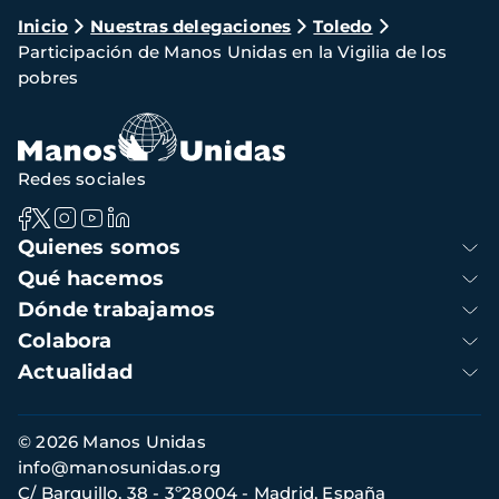
Ruta
Inicio
Nuestras delegaciones
Toledo
Participación de Manos Unidas en la Vigilia de los
de
pobres
navegación
Redes sociales
Navegación
Quienes somos
principal
Qué hacemos
Dónde trabajamos
Colabora
Actualidad
Información
© 2026 Manos Unidas
de
info@manosunidas.org
contacto
C/ Barquillo, 38 - 3º28004 - Madrid, España