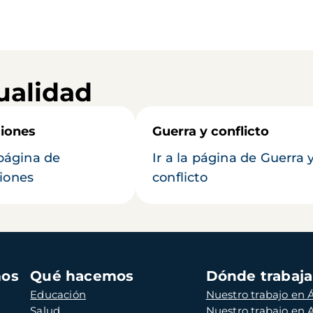
ualidad
iones
Guerra y conflicto
 página de
Ir a la página de Guerra 
iones
conflicto
mos
Qué hacemos
Dónde trabaj
Educación
Nuestro trabajo en Á
Salud
Nuestro trabajo en