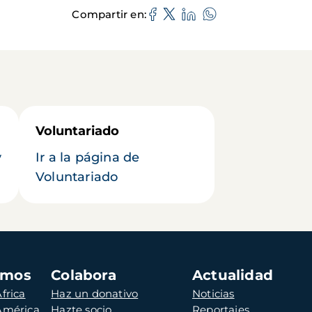
Compartir en
Voluntariado
y
Ir a la página de
Voluntariado
amos
Colabora
Actualidad
frica
Haz un donativo
Noticias
 América
Hazte socio
Reportajes