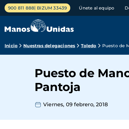
Pasar
Menú
900 811 888
BIZUM 33439
Únete al equipo
D
al
principal
contenido
principal
Ruta
Inicio
Nuestras delegaciones
Toledo
Puesto de M
de
navegación
Puesto de Mano
Pantoja
Viernes, 09 febrero, 2018