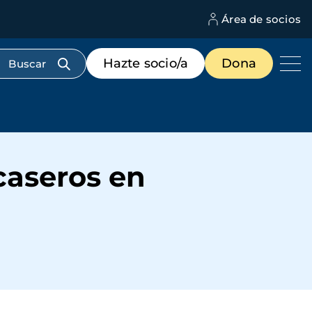
Área de socios
M
d
c
Menú
Hazte socio/a
Dona
d
de
us
destacados
cabecera
caseros en