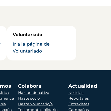
Voluntariado
y
Ir a la página de
Voluntariado
amos
Colabora
Actualidad
frica
Haz un donativo
Noticias
 América
Hazte socio
Reportajes
Asia
Hazte voluntario/a
Entrevistas
 España
Testamento solidario
Campañas