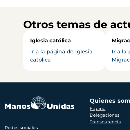
Otros temas de act
Iglesia católica
Migrac
Ir a la página de Iglesia
Ir a la
católica
Migrac
Navegación
Quienes so
principal
Equipo
Delegaciones
Transparencia
Redes sociales