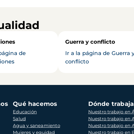
ualidad
iones
Guerra y conflicto
 página de
Ir a la página de Guerra 
iones
conflicto
mos
Qué hacemos
Dónde trabaj
Educación
Nuestro trabajo en Á
Salud
Nuestro trabajo en
Agua y saneamiento
Nuestro trabajo en 
Mujeres y equidad
Nuestro trabajo en