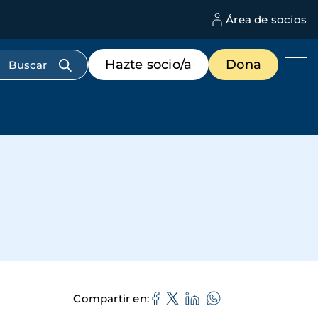
Área de socios
M
d
c
Menú
Hazte socio/a
Dona
d
de
us
destacados
cabecera
Compartir en