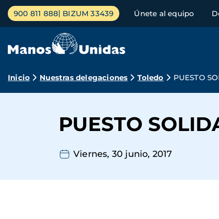
Pasar
Menú
900 811 888
BIZUM 33439
Únete al equipo
D
al
principal
contenido
principal
Ruta
Inicio
Nuestras delegaciones
Toledo
PUESTO SO
de
navegación
PUESTO SOLID
Viernes, 30 junio, 2017