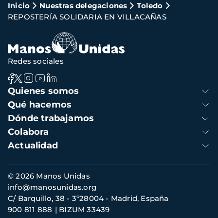
Ruta
Inicio
Nuestras delegaciones
Toledo
REPOSTERÍA SOLIDARIA EN VILLACAÑAS
de
navegación
Redes sociales
Navegación
Quienes somos
principal
Qué hacemos
Dónde trabajamos
Colabora
Actualidad
Información
© 2026 Manos Unidas
de
info@manosunidas.org
contacto
C/ Barquillo, 38 - 3º28004 - Madrid, España
900 811 888
BIZUM 33439