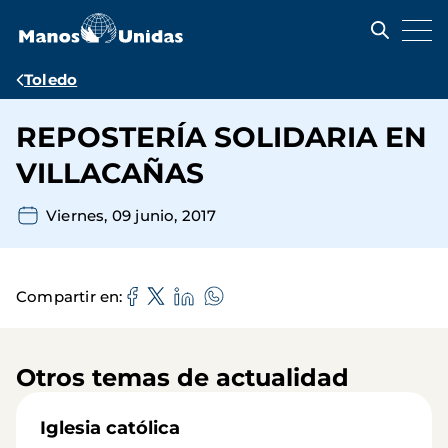
Pasar
al
contenido
principal
Ruta
Toledo
de
REPOSTERÍA SOLIDARIA EN
navegación
VILLACAÑAS
Viernes, 09 junio, 2017
Compartir en
Otros temas de actualidad
Iglesia católica