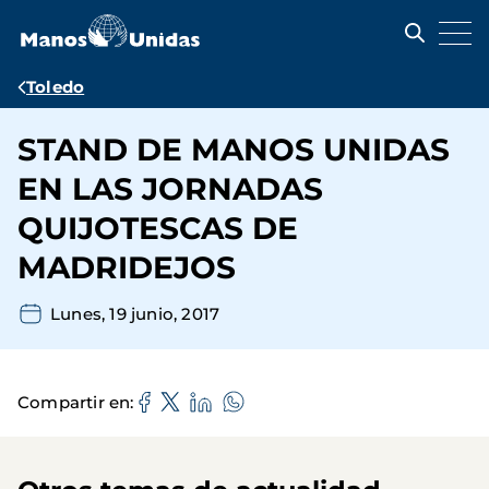
Pasar
al
contenido
principal
Ruta
Toledo
de
STAND DE MANOS UNIDAS
navegación
EN LAS JORNADAS
QUIJOTESCAS DE
MADRIDEJOS
Lunes, 19 junio, 2017
Compartir en