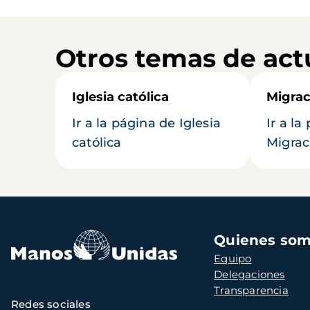
Otros temas de act
Iglesia católica
Migrac
Ir a la página de Iglesia
Ir a la
católica
Migrac
Navegación
Quienes so
principal
Equipo
Delegaciones
Transparencia
Redes sociales