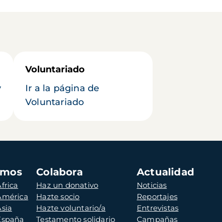
Voluntariado
y
Ir a la página de
Voluntariado
amos
Colabora
Actualidad
frica
Haz un donativo
Noticias
 América
Hazte socio
Reportajes
Asia
Hazte voluntario/a
Entrevistas
 España
Testamento solidario
Campañas