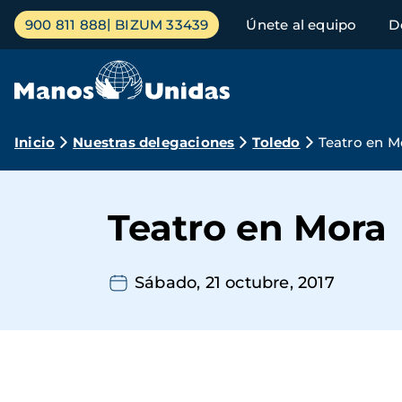
Pasar
Menú
900 811 888
BIZUM 33439
Únete al equipo
D
al
principal
contenido
principal
Ruta
Inicio
Nuestras delegaciones
Toledo
Teatro en M
de
navegación
Teatro en Mora
Sábado, 21 octubre, 2017