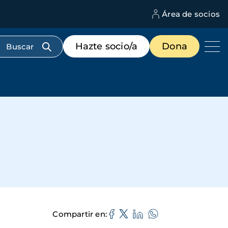
Área de socios
M
d
c
Menú
Hazte socio/a
Dona
d
de
us
destacados
cabecera
Compartir en