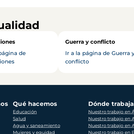
ualidad
iones
Guerra y conflicto
 página de
Ir a la página de Guerra 
iones
conflicto
mos
Qué hacemos
Dónde trabaj
Educación
Nuestro trabajo en Á
Salud
Nuestro trabajo en
Agua y saneamiento
Nuestro trabajo en 
Mujeres y equidad
Nuestro trabajo en