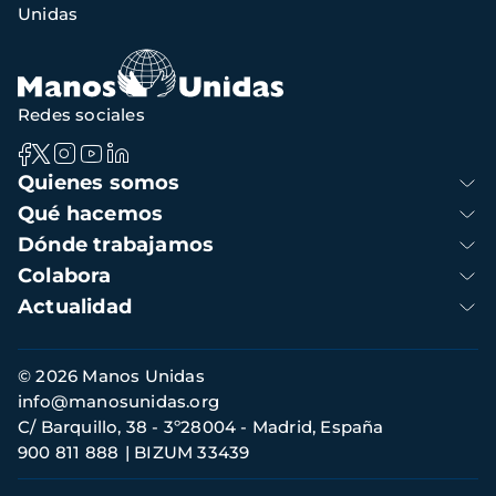
Unidas
navegación
Redes sociales
Navegación
Quienes somos
principal
Qué hacemos
Dónde trabajamos
Colabora
Actualidad
Información
© 2026 Manos Unidas
de
info@manosunidas.org
contacto
C/ Barquillo, 38 - 3º28004 - Madrid, España
900 811 888
BIZUM 33439