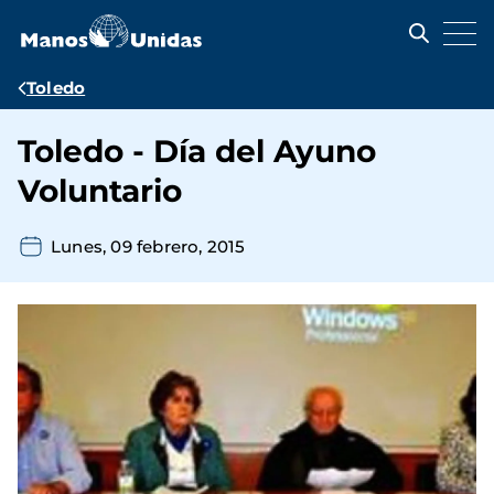
Pasar
al
contenido
principal
Ruta
Toledo
de
Toledo - Día del Ayuno
navegación
Voluntario
Lunes, 09 febrero, 2015