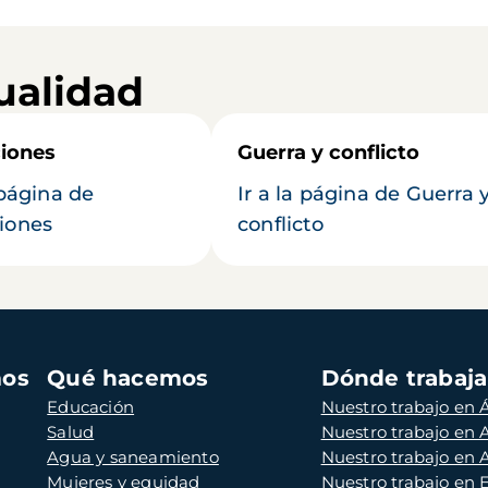
ualidad
iones
Guerra y conflicto
 página de
Ir a la página de Guerra 
iones
conflicto
mos
Qué hacemos
Dónde trabaj
Educación
Nuestro trabajo en Á
Salud
Nuestro trabajo en
Agua y saneamiento
Nuestro trabajo en 
Mujeres y equidad
Nuestro trabajo en