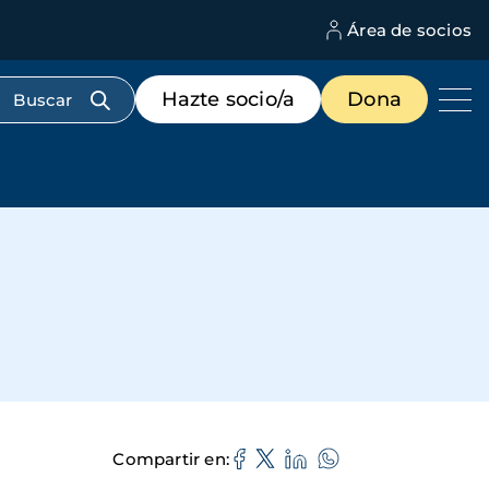
Área de socios
M
d
c
Menú
Hazte socio/a
Dona
d
de
us
destacados
cabecera
Compartir en