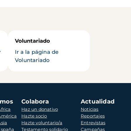
Voluntariado
y
Ir a la página de
Voluntariado
amos
Colabora
Actualidad
frica
Haz un donativo
Noticias
 América
Hazte socio
Reportajes
Asia
Hazte voluntario/a
Entrevistas
 España
Testamento solidario
Campañas