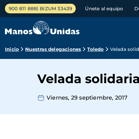
Pasar
Menú
900 811 888
BIZUM 33439
Únete al equipo
D
al
principal
contenido
principal
Ruta
Inicio
Nuestras delegaciones
Toledo
Velada soli
de
navegación
Velada solidari
Viernes, 29 septiembre, 2017