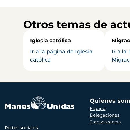
Otros temas de act
Iglesia católica
Migrac
Ir a la página de Iglesia
Ir a la
católica
Migrac
Navegación
Quienes so
principal
Equipo
Delegaciones
Transparencia
Redes sociales