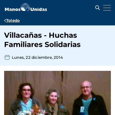
Pasar
al
contenido
principal
Ruta
Toledo
de
Villacañas - Huchas
navegación
Familiares Solidarias
Lunes, 22 diciembre, 2014