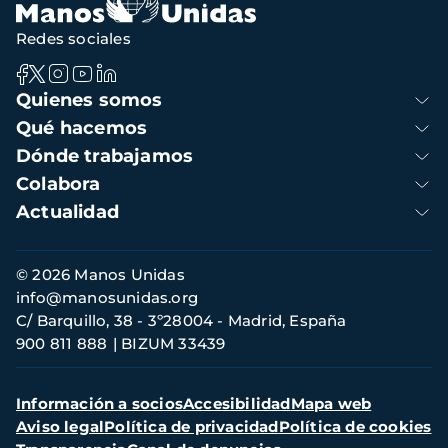
Redes sociales
Navegación
Quienes somos
principal
Qué hacemos
Dónde trabajamos
Colabora
Actualidad
Información
© 2026 Manos Unidas
de
info@manosunidas.org
contacto
C/ Barquillo, 38 - 3º28004 - Madrid, España
900 811 888
BIZUM 33439
Menú
Información a socios
Accesibilidad
Mapa web
secundario
Aviso legal
Política de privacidad
Política de cookies