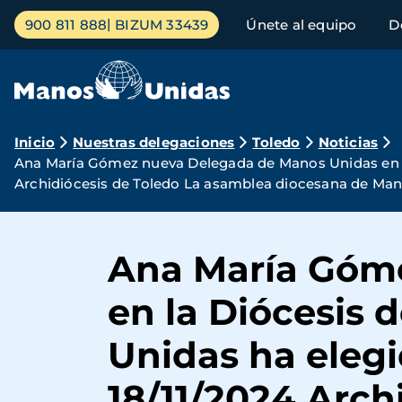
Pasar
Menú
900 811 888
BIZUM 33439
Únete al equipo
D
al
principal
contenido
principal
Ruta
Inicio
Nuestras delegaciones
Toledo
Noticias
Ana María Gómez nueva Delegada de Manos Unidas en l
de
Archidiócesis de Toledo La asamblea diocesana de Man
navegación
Ana María Góm
en la Diócesis
Unidas ha eleg
18/11/2024 Arch