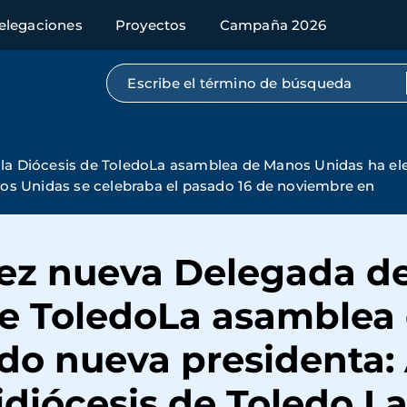
elegaciones
Proyectos
Campaña 2026
Búsqueda por texto completo
a Diócesis de ToledoLa asamblea de Manos Unidas ha ele
os Unidas se celebraba el pasado 16 de noviembre en
ez nueva Delegada d
 de ToledoLa asamble
ido nueva presidenta
idiócesis de Toledo L