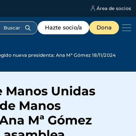
Área de socios
M
d
c
Menú
Hazte socio/a
Dona
d
de
us
destacados
cabecera
gido nueva presidenta: Ana Mª Gómez 18/11/2024
e Manos Unidas
a de Manos
: Ana Mª Gómez
a asamblea