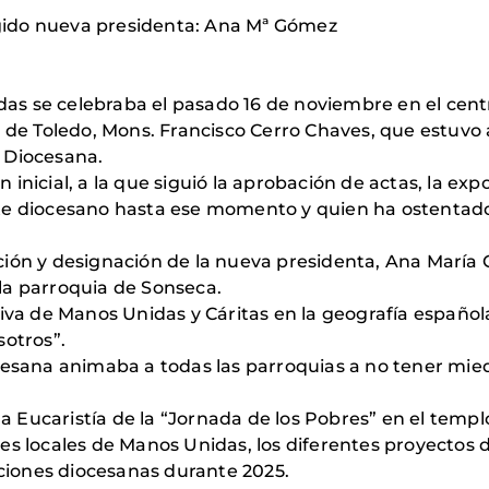
gido nueva presidenta: Ana Mª Gómez
s se celebraba el pasado 16 de noviembre en el centr
o de Toledo, Mons. Francisco Cerro Chaves, que estuv
 Diocesana.
inicial, a la que siguió la aprobación de actas, la exp
te diocesano hasta ese momento y quien ha ostentado 
ción y designación de la nueva presidenta, Ana María
la parroquia de Sonseca.
tiva de Manos Unidas y Cáritas en la geografía españo
sotros”.
cesana animaba a todas las parroquias a no tener mie
la Eucaristía de la “Jornada de los Pobres” en el templo
es locales de Manos Unidas, los diferentes proyectos 
uciones diocesanas durante 2025.