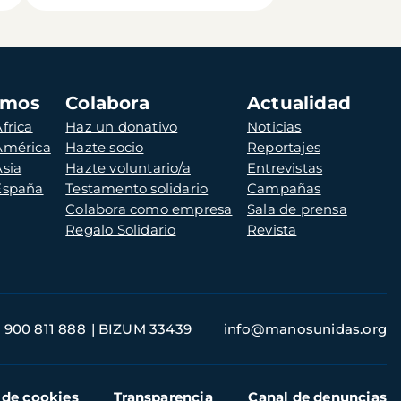
amos
Colabora
Actualidad
frica
Haz un donativo
Noticias
 América
Hazte socio
Reportajes
Asia
Hazte voluntario/a
Entrevistas
 España
Testamento solidario
Campañas
Colabora como empresa
Sala de prensa
Regalo Solidario
Revista
900 811 888
BIZUM 33439
info@manosunidas.org
 de cookies
Transparencia
Canal de denuncias