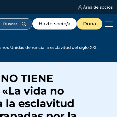
Área de socios
M
d
c
Menú
Hazte socio/a
Dona
d
de
us
destacados
cabecera
 Unidas denuncia la esclavitud del siglo XXI:
NO TIENE
«La vida no
 la esclavitud
trapadas por la