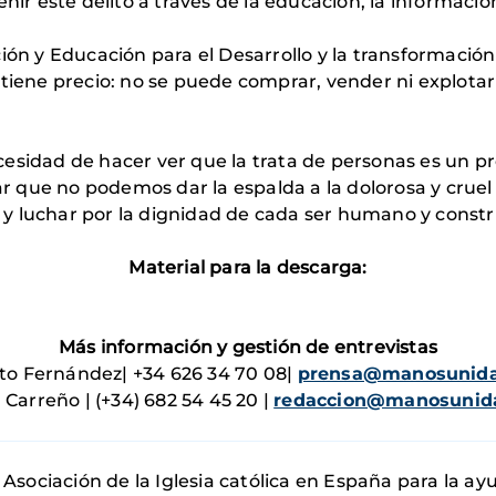
enir este delito a través de la educación, la informac
ción y Educación para el Desarrollo y la transformaci
 tiene precio: no se puede comprar, vender ni explot
cesidad de hacer ver que la trata de personas es un p
que no podemos dar la espalda a la dolorosa y cruel 
y luchar por la dignidad de cada ser humano y constr
Material para la descarga:
Más información y gestión de entrevistas
to Fernández| +34 626 34 70 08|
prensa@manosunida
 Carreño | (+34) 682 54 45 20 |
redaccion@manosunida
Asociación de la Iglesia católica en España para la ay