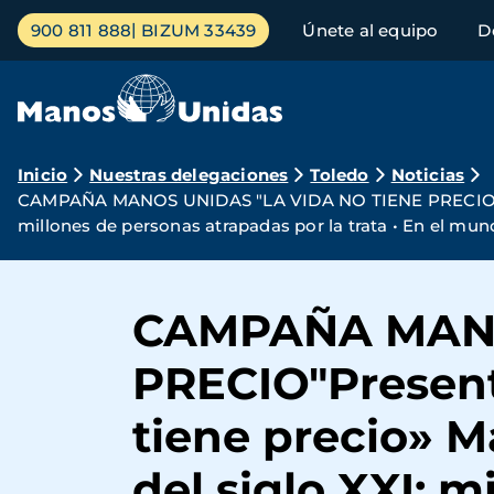
Pasar
Menú
900 811 888
BIZUM 33439
Únete al equipo
D
al
principal
contenido
principal
Ruta
Inicio
Nuestras delegaciones
Toledo
Noticias
CAMPAÑA MANOS UNIDAS "LA VIDA NO TIENE PRECIO"Prese
de
millones de personas atrapadas por la trata • En el mu
navegación
CAMPAÑA MANO
PRECIO"Present
tiene precio» M
del siglo XXI: 