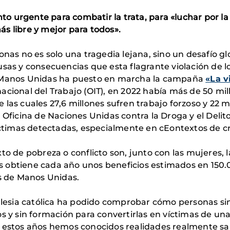
o urgente para combatir la trata, para «luchar por l
s libre y mejor para todos».
onas no es solo una tragedia lejana, sino un desafío gl
usas y consecuencias que esta flagrante violación de 
G Manos Unidas ha puesto en marcha la campaña
«La v
acional del Trabajo (OIT), en 2022 había más de 50 mi
las cuales 27,6 millones sufren trabajo forzoso y 22 
 Oficina de Naciones Unidas contra la Droga y el Deli
víctimas detectadas, especialmente en cEontextos de cr
to de pobreza o conflicto son, junto con las mujeres, l
 obtiene cada año unos beneficios estimados en 150.0
os de Manos Unidas.
Iglesia católica ha podido comprobar cómo personas si
os y sin formación para convertirlas en víctimas de u
n estos años hemos conocidos realidades realmente s