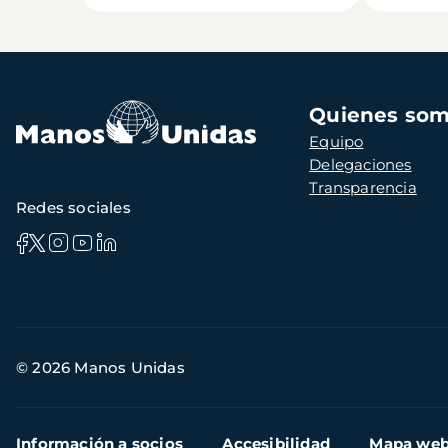
Navegación
Quienes so
principal
Equipo
Delegaciones
Transparencia
Redes sociales
Información
© 2026 Manos Unidas
de
contacto
Menú
Información a socios
Accesibilidad
Mapa we